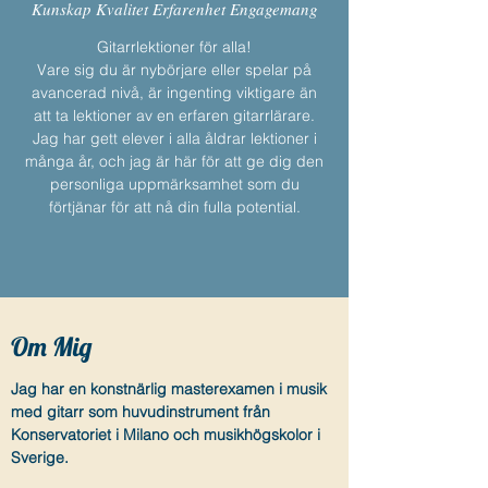
Kunskap Kvalitet Erfarenhet Engagemang
Gitarrlektioner för alla!
Vare sig du är nybörjare eller spelar på
avancerad nivå, är ingenting viktigare än
att ta lektioner av en erfaren gitarrlärare.
Jag har gett elever i alla åldrar lektioner i
många år, och jag är här för att ge dig den
personliga uppmärksamhet som du
förtjänar för att nå din fulla potential.
Om Mig
Jag har en konstnärlig masterexamen i musik
med gitarr som huvudinstrument från
Konservatoriet i Milano och musikhögskolor i
Sverige.